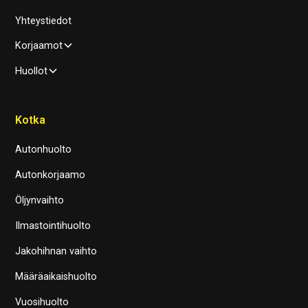
Yhteystiedot
Korjaamot
Huollot
Kotka
Autonhuolto
Autonkorjaamo
Öljynvaihto
Ilmastointihuolto
Jakohihnan vaihto
Määräaikaishuolto
Vuosihuolto