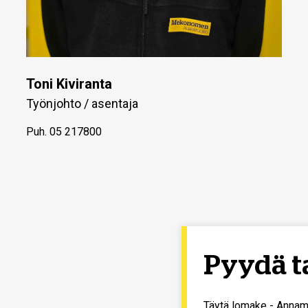
Toni Kiviranta
Työnjohto / asentaja
Puh.
05 217800
Pyydä t
Täytä lomake - Annam