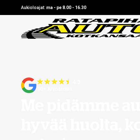
Aukioloajat:
ma - pe 8.00 - 16.30
4.3
90+ Arvostelua
Me pidämme aut
hyvää huolta, k