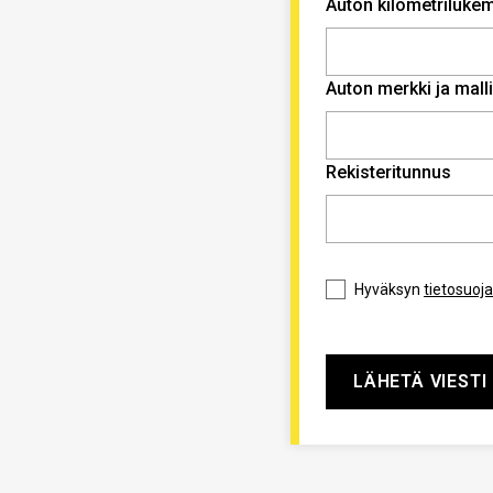
Auton kilometriluke
Auton merkki ja malli
Rekisteritunnus
Hyväksyn
tietosuoj