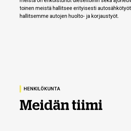
meistä on erikoistunut dieseltöihin sekä ajoneuv
toinen meistä hallitsee erityisesti autosähkötyöt
hallitsemme autojen huolto- ja korjaustyöt.
HENKILÖKUNTA
Meidän tiimi