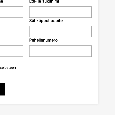
ma
Etu- ja sukunimi
Sähköpostiosoite
Puhelinnumero
aselosteen