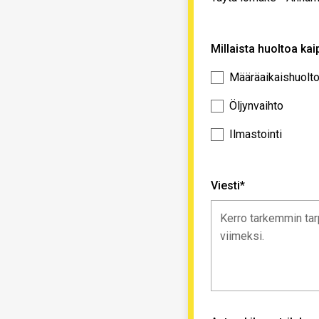
Millaista huoltoa kai
Määräaikaishuolt
Öljynvaihto
Ilmastointi
Viesti*