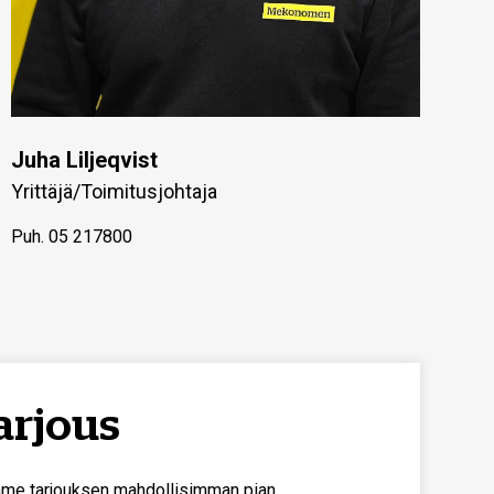
Juha Liljeqvist
Yrittäjä/Toimitusjohtaja
Puh.
05 217800
arjous
me tarjouksen mahdollisimman pian.