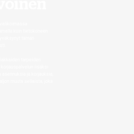
rvoinen
uvalikoimassa
amalla kuin tietokoneen
 hyväksynyt tämän
ti.
siakkaiden tarpeiden
 korjauspalvelun lisäksi
n asennuksia ja korjauksia,
aljon muuta sellaista, joka