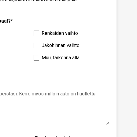
paat?*
o
Renkaiden vaihto
Jakohihnan vaihto
Muu, tarkenna alla