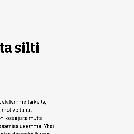
a silti
t alallamme tärkeitä,
a motivoitunut
ni osaajista mutta
 osaamisalueemme. Yksi