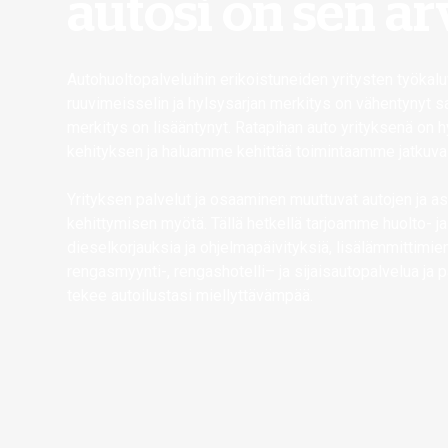
autosi on sen a
Autohuoltopalveluihin erikoistuneiden yritysten työkal
ruuvimeisselin ja hylsysarjan merkitys on vähentynyt s
merkitys on lisääntynyt. Ratapihan auto yrityksenä on
kehityksen ja haluamme kehittää toimintaamme jatkuvas
Yrityksen palvelut ja osaaminen muuttuvat autojen ja a
kehittymisen myötä. Tällä hetkellä tarjoamme huolto- ja
dieselkorjauksia ja ohjelmapäivityksiä, lisälämmittimie
rengasmyynti-, rengashotelli– ja sijaisautopalvelua ja p
tekee autoilustasi miellyttävämpää.