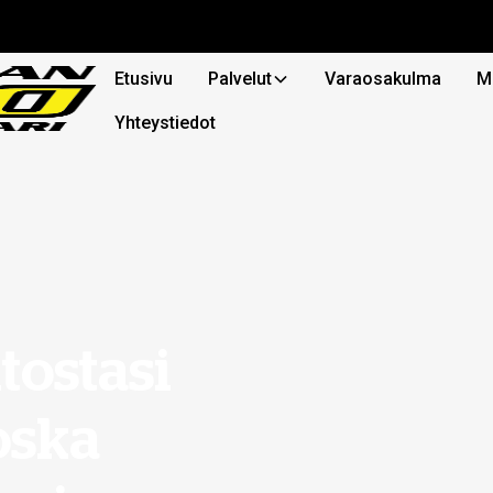
Etusivu
Palvelut
Varaosakulma
M
Yhteystiedot
ostasi
oska