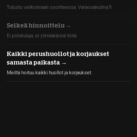
Tutustu valikoimaan osoitteessa: Varaosakulma.fi
Selkeä hinnoittelu →
Ei piilokuluja, ei ylimääräisiä töitä.
Kaikki perushuollot ja korjaukset
samasta paikasta →
Meiltä hoituu kaikki huollot ja korjaukset.