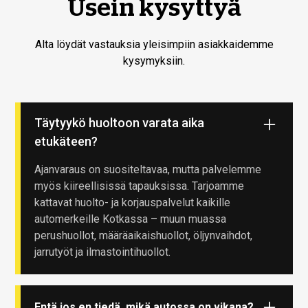
Usein kysyttyä
Alta löydät vastauksia yleisimpiin asiakkaidemme
kysymyksiin.
Täytyykö huoltoon varata aika
etukäteen?
Ajanvaraus on suositeltavaa, mutta palvelemme
myös kiireellisissä tapauksissa. Tarjoamme
kattavat huolto- ja korjauspalvelut kaikille
automerkeille Kotkassa – muun muassa
perushuollot, määräaikaishuollot, öljynvaihdot,
jarrutyöt ja ilmastointihuollot.
Entä jos en tiedä, mikä autossa on vikana?