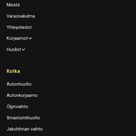
Meistä
Varaosakulma
Yhteystiedot
Korjaamot
Huollot
Kotka
Autonhuolto
Autonkorjaamo
Öljynvaihto
Ilmastointihuolto
Jakohihnan vaihto