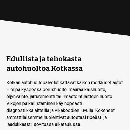
Edullista ja tehokasta
autohuoltoa Kotkassa
Kotkan autohuoltopalvelut kattavat kaiken merkkiset autot
– olipa kyseessä perushuolto, määräaikaishuolto,
öljynvaihto, jarruremontti tai ilmastointilaitteen huolto.
Vikojen paikallistaminen käy nopeasti
diagnostiikkalaitteilla ja vikakoodien luvulla. Kokeneet
ammattilaisemme huolehtivat autostasi ripeästi ja
laadukkaasti, sovitussa aikataulussa.