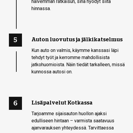
halvemman ratkaisun, sinä hyödyt siitä
hinnassa.
5
Auton luovutus ja jälkikatselmus
Kun auto on valmis, käymme kanssasi läpi
tehdyt työt ja kerromme mahdollisista
jatkohuomioista. Näin tiedät tarkalleen, missä
kunnossa autosi on.
6
Lisäpalvelut Kotkassa
Tarjoamme sijaisauton huollon ajaksi
edulliseen hintaan – varmista saatavuus
ajanvarauksen yhteydessä. Tarvittaessa