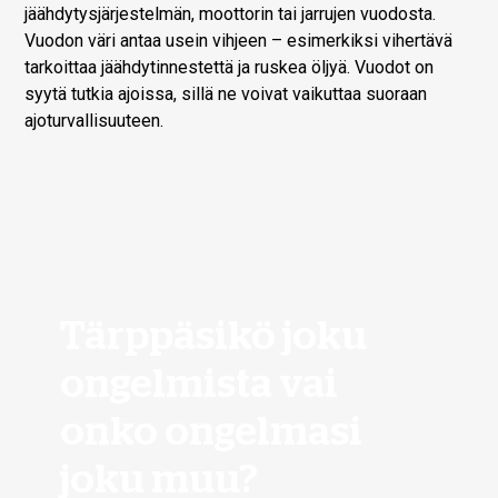
jäähdytysjärjestelmän, moottorin tai jarrujen vuodosta.
Vuodon väri antaa usein vihjeen – esimerkiksi vihertävä
tarkoittaa jäähdytinnestettä ja ruskea öljyä. Vuodot on
syytä tutkia ajoissa, sillä ne voivat vaikuttaa suoraan
ajoturvallisuuteen.
Tärppäsikö joku
ongelmista vai
onko ongelmasi
joku muu?