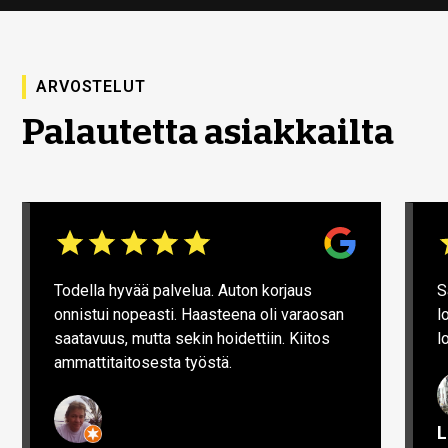
ARVOSTELUT
Palautetta asiakkailta
Todella hyvää palvelua. Auton korjaus
S
onnistui nopeasti. Haasteena oli varaosan
l
saatavuus, mutta sekin hoidettiin. Kiitos
l
ammattitaitosesta työstä.
L