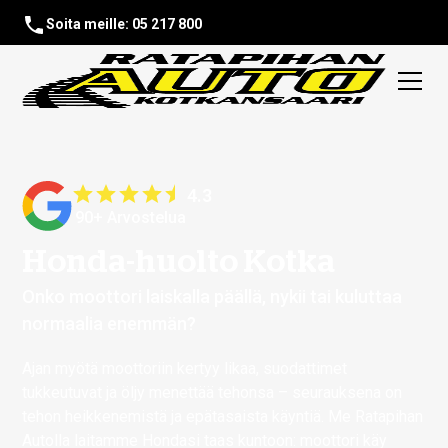
Soita meille: 05 217 800
4.3
90+ Arvostelua
Honda-huolto Kotka
Onko moottori laiskalla päällä, nykii tai kuluttaa
normaalia enemmän?
Ajan myötä moottoriin kertyy likaa, suodattimet
tukkeutuvat ja öljy menettää tehonsa – seurauksena on
tehon heikkenemistä ja epätasaista käyntiä. Me Ratapihan
Autolla laitamme Hondasi taas kuntoon: moottori käy