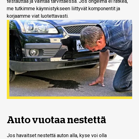
testauttaa ja vaihtaa tarvittaessa. Jos ongelma ei ratkea,
me tutkimme käynnistykseen liittyvät komponentit ja
korjaamme viat luotettavasti.
Auto vuotaa nestettä
Jos havaitset nestettä auton alla, kyse voi olla