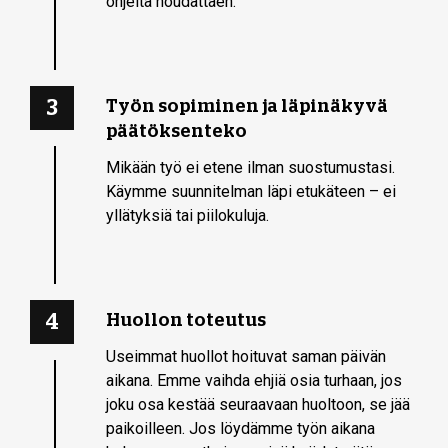
ohjeita noudattaen.
3
Työn sopiminen ja läpinäkyvä
päätöksenteko
Mikään työ ei etene ilman suostumustasi.
Käymme suunnitelman läpi etukäteen – ei
yllätyksiä tai piilokuluja.
4
Huollon toteutus
Useimmat huollot hoituvat saman päivän
aikana. Emme vaihda ehjiä osia turhaan, jos
joku osa kestää seuraavaan huoltoon, se jää
paikoilleen. Jos löydämme työn aikana