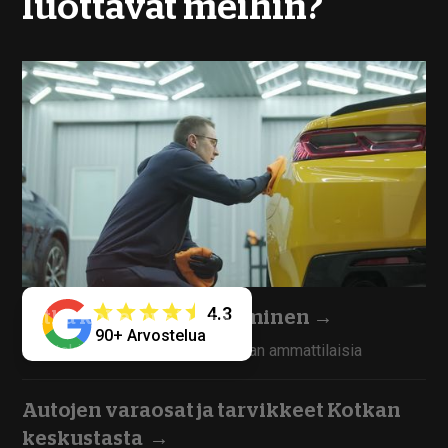
luottavat meihin?
4.3
Pitkä kokemus ja osaaminen
→
90+ Arvostelua
Työntekijämme ovat kokoneita alan ammattilaisia
Autojen varaosat ja tarvikkeet Kotkan
keskustasta
→