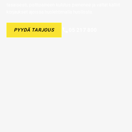
tasaisesti, polttoaineen kulutus pienenee ja vältät kalliit
korjaukset ajoissa huolehtimalla huollosta.
05 217 800
PYYDÄ TARJOUS