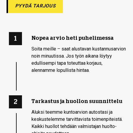
PYYDÄ TARJOUS
1
Nopea arvio heti puhelimessa
Soita meille – saat alustavan kustannusarvion
noin minuutissa. Jos työn aikana löytyy
edullisempi tapa toteuttaa korjaus,
alennamme lopullista hintaa.
2
Tarkastus ja huollon suunnittelu
Aluksi teemme kuntoarvion autostasi ja
keskustelemme tarvittavista toimenpiteistä.
Kaikki huollot tehdään valmistajan huolto-