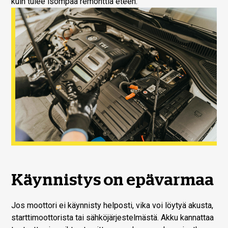
kuin tulee isompaa remonttia eteen.
Käynnistys on epävarmaa
Jos moottori ei käynnisty helposti, vika voi löytyä akusta,
starttimoottorista tai sähköjärjestelmästä. Akku kannattaa