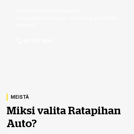
Hyödynnä 5 minuutin maksuton
asiantuntijakonsultaatio – soita nyt ja selvitetään
yhdessä!
05 217 800
MEISTÄ
Miksi valita Ratapihan
Auto?