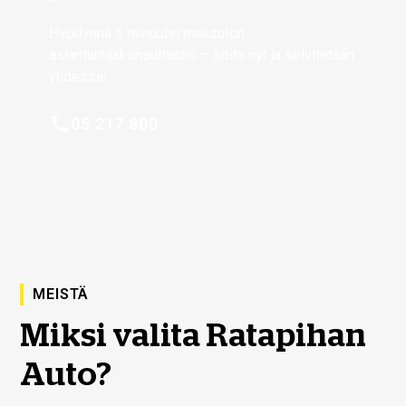
Hyödynnä 5 minuutin maksuton
asiantuntijakonsultaatio – soita nyt ja selvitetään
yhdessä!
05 217 800
MEISTÄ
Miksi valita Ratapihan
Auto?