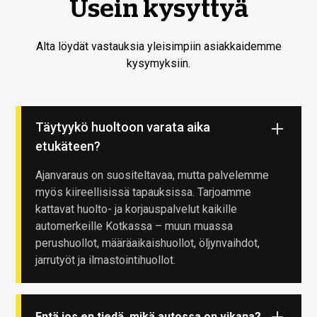
Usein kysyttyä
Alta löydät vastauksia yleisimpiin asiakkaidemme
kysymyksiin.
Täytyykö huoltoon varata aika
etukäteen?
Ajanvaraus on suositeltavaa, mutta palvelemme
myös kiireellisissä tapauksissa. Tarjoamme
kattavat huolto- ja korjauspalvelut kaikille
automerkeille Kotkassa – muun muassa
perushuollot, määräaikaishuollot, öljynvaihdot,
jarrutyöt ja ilmastointihuollot.
Entä jos en tiedä, mikä autossa on vikana?