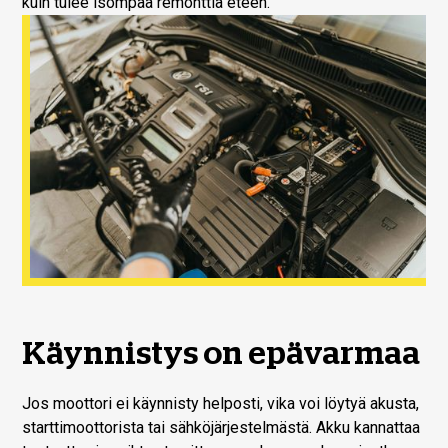
kuin tulee isompaa remonttia eteen.
Käynnistys on epävarmaa
Jos moottori ei käynnisty helposti, vika voi löytyä akusta,
starttimoottorista tai sähköjärjestelmästä. Akku kannattaa