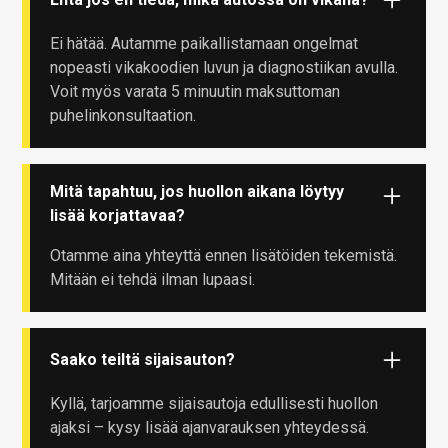
Ei hätää. Autamme paikallistamaan ongelmat
nopeasti vikakoodien luvun ja diagnostiikan avulla.
Voit myös varata 5 minuutin maksuttoman
puhelinkonsultaation.
Mitä tapahtuu, jos huollon aikana löytyy
lisää korjattavaa?
Otamme aina yhteyttä ennen lisätöiden tekemistä.
Mitään ei tehdä ilman lupaasi.
Saako teiltä sijaisauton?
Kyllä, tarjoamme sijaisautoja edullisesti huollon
ajaksi – kysy lisää ajanvarauksen yhteydessä.