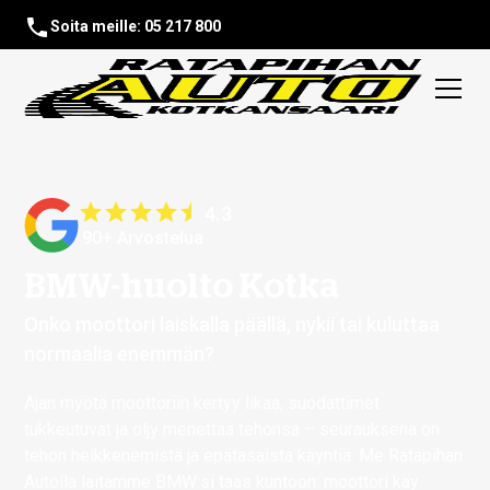
Soita meille: 05 217 800
4.3
90+ Arvostelua
BMW-huolto Kotka
Onko moottori laiskalla päällä, nykii tai kuluttaa
normaalia enemmän?
Ajan myötä moottoriin kertyy likaa, suodattimet
tukkeutuvat ja öljy menettää tehonsa – seurauksena on
tehon heikkenemistä ja epätasaista käyntiä. Me Ratapihan
Autolla laitamme BMW:si taas kuntoon: moottori käy