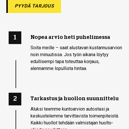
PYYDÄ TARJOUS
1
Nopea arvio heti puhelimessa
Soita meille – saat alustavan kustannusarvion
noin minuutissa. Jos työn aikana löytyy
edullisempi tapa toteuttaa korjaus,
alennamme lopullista hintaa.
2
Tarkastus ja huollon suunnittelu
Aluksi teemme kuntoarvion autostasi ja
keskustelemme tarvittavista toimenpiteistä.
Kaikki huollot tehdään valmistajan huolto-