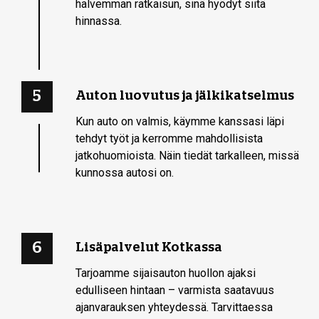
halvemman ratkaisun, sinä hyödyt siitä
hinnassa.
5
Auton luovutus ja jälkikatselmus
Kun auto on valmis, käymme kanssasi läpi
tehdyt työt ja kerromme mahdollisista
jatkohuomioista. Näin tiedät tarkalleen, missä
kunnossa autosi on.
6
Lisäpalvelut Kotkassa
Tarjoamme sijaisauton huollon ajaksi
edulliseen hintaan – varmista saatavuus
ajanvarauksen yhteydessä. Tarvittaessa