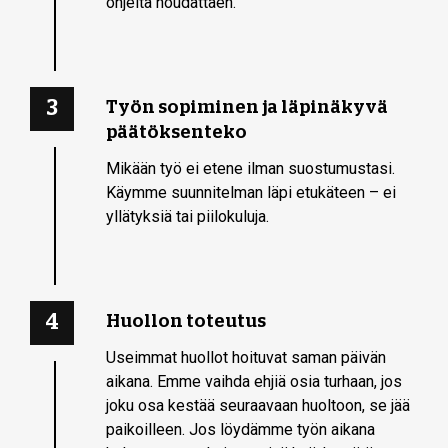
ohjeita noudattaen.
3
Työn sopiminen ja läpinäkyvä
päätöksenteko
Mikään työ ei etene ilman suostumustasi.
Käymme suunnitelman läpi etukäteen – ei
yllätyksiä tai piilokuluja.
4
Huollon toteutus
Useimmat huollot hoituvat saman päivän
aikana. Emme vaihda ehjiä osia turhaan, jos
joku osa kestää seuraavaan huoltoon, se jää
paikoilleen. Jos löydämme työn aikana