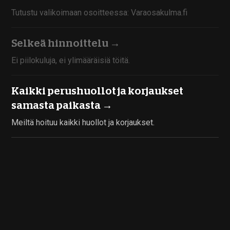
Tutustu valikoimaan osoitteessa: Varaosakulma.fi
Selkeä hinnoittelu →
Ei piilokuluja, ei ylimääräisiä töitä.
Kaikki perushuollot ja korjaukset
samasta paikasta →
Meiltä hoituu kaikki huollot ja korjaukset.