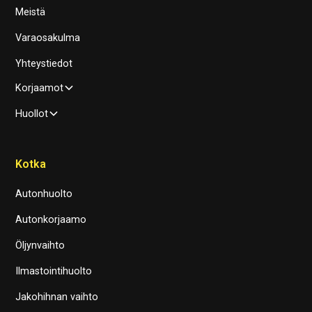
Meistä
Varaosakulma
Yhteystiedot
Korjaamot
Huollot
Kotka
Autonhuolto
Autonkorjaamo
Öljynvaihto
Ilmastointihuolto
Jakohihnan vaihto