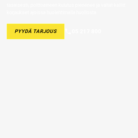
tasaisesti, polttoaineen kulutus pienenee ja vältät kalliit
korjaukset ajoissa huolehtimalla huollosta.
05 217 800
PYYDÄ TARJOUS