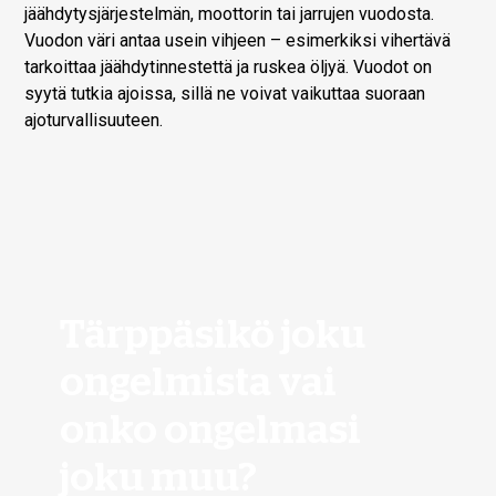
jäähdytysjärjestelmän, moottorin tai jarrujen vuodosta.
Vuodon väri antaa usein vihjeen – esimerkiksi vihertävä
tarkoittaa jäähdytinnestettä ja ruskea öljyä. Vuodot on
syytä tutkia ajoissa, sillä ne voivat vaikuttaa suoraan
ajoturvallisuuteen.
Tärppäsikö joku
ongelmista vai
onko ongelmasi
joku muu?