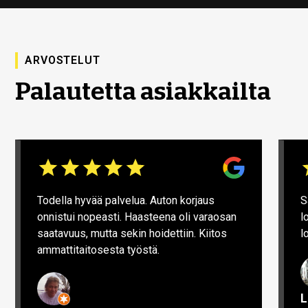
ARVOSTELUT
Palautetta asiakkailta
Todella hyvää palvelua. Auton korjaus
S
onnistui nopeasti. Haasteena oli varaosan
l
saatavuus, mutta sekin hoidettiin. Kiitos
l
ammattitaitosesta työstä.
L