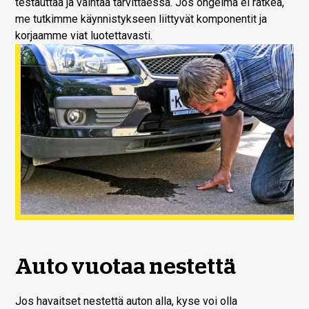
testauttaa ja vaihtaa tarvittaessa. Jos ongelma ei ratkea,
me tutkimme käynnistykseen liittyvät komponentit ja
korjaamme viat luotettavasti.
Auto vuotaa nestettä
Jos havaitset nestettä auton alla, kyse voi olla