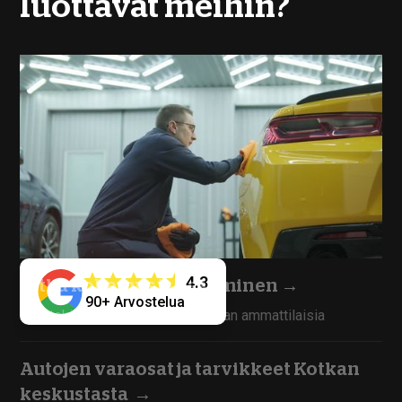
luottavat meihin?
4.3
Pitkä kokemus ja osaaminen
→
90+ Arvostelua
Työntekijämme ovat kokoneita alan ammattilaisia
Autojen varaosat ja tarvikkeet Kotkan
keskustasta
→