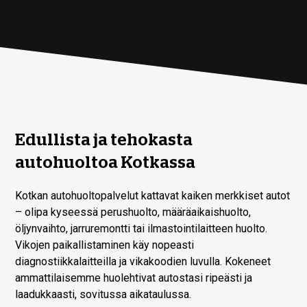
Edullista ja tehokasta
autohuoltoa Kotkassa
Kotkan autohuoltopalvelut kattavat kaiken merkkiset autot
– olipa kyseessä perushuolto, määräaikaishuolto,
öljynvaihto, jarruremontti tai ilmastointilaitteen huolto.
Vikojen paikallistaminen käy nopeasti
diagnostiikkalaitteilla ja vikakoodien luvulla. Kokeneet
ammattilaisemme huolehtivat autostasi ripeästi ja
laadukkaasti, sovitussa aikataulussa.