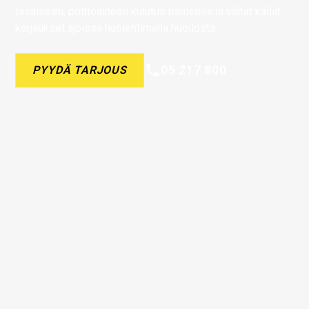
tasaisesti, polttoaineen kulutus pienenee ja vältät kalliit
korjaukset ajoissa huolehtimalla huollosta.
05 217 800
PYYDÄ TARJOUS