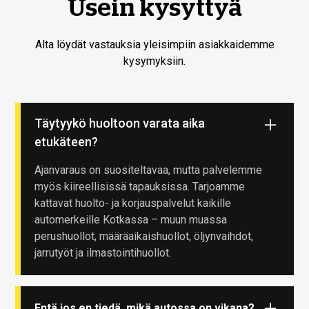
Usein kysyttyä
Alta löydät vastauksia yleisimpiin asiakkaidemme
kysymyksiin.
Täytyykö huoltoon varata aika
etukäteen?
Ajanvaraus on suositeltavaa, mutta palvelemme
myös kiireellisissä tapauksissa. Tarjoamme
kattavat huolto- ja korjauspalvelut kaikille
automerkeille Kotkassa – muun muassa
perushuollot, määräaikaishuollot, öljynvaihdot,
jarrutyöt ja ilmastointihuollot.
Entä jos en tiedä, mikä autossa on vikana?