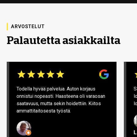
ARVOSTELUT
Palautetta asiakkailta
Todella hyvää palvelua. Auton korjaus
S
onnistui nopeasti. Haasteena oli varaosan
l
saatavuus, mutta sekin hoidettiin. Kiitos
l
ammattitaitosesta työstä.
L