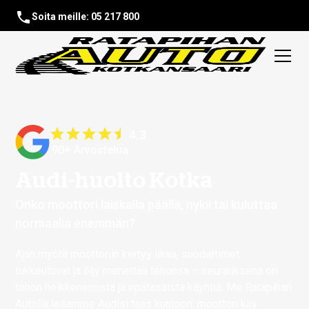
Soita meille: 05 217 800
4.3
90+ Arvostelua
Audi-huolto Kotka
Onko moottori laiskalla päällä, nykii tai kuluttaa
normaalia enemmän?
Ajan myötä moottoriin kertyy likaa, suodattimet
tukkeutuvat ja öljy menettää tehonsa – seurauksena on
tehon heikkenemistä ja epätasaista käyntiä. Me Ratapihan
Autolla laitamme Audisi taas kuntoon: moottori käy