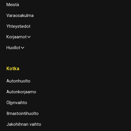
Meistä
Varaosakulma
Yhteystiedot
Korjaamot
Huollot
Kotka
Autonhuolto
Autonkorjaamo
Öljynvaihto
Ilmastointihuolto
Jakohihnan vaihto