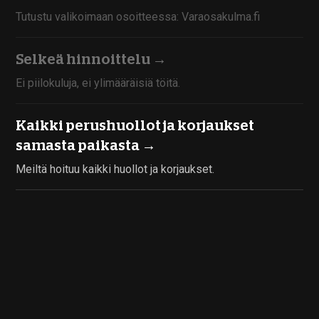
Tutustu valikoimaan osoitteessa: Varaosakulma.fi
Selkeä hinnoittelu →
Ei piilokuluja, ei ylimääräisiä töitä.
Kaikki perushuollot ja korjaukset
samasta paikasta →
Meiltä hoituu kaikki huollot ja korjaukset.