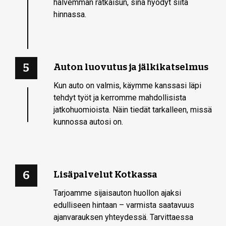
halvemman ratkaisun, sinä hyödyt siitä
hinnassa.
5
Auton luovutus ja jälkikatselmus
Kun auto on valmis, käymme kanssasi läpi
tehdyt työt ja kerromme mahdollisista
jatkohuomioista. Näin tiedät tarkalleen, missä
kunnossa autosi on.
6
Lisäpalvelut Kotkassa
Tarjoamme sijaisauton huollon ajaksi
edulliseen hintaan – varmista saatavuus
ajanvarauksen yhteydessä. Tarvittaessa