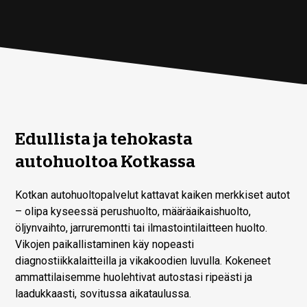
Edullista ja tehokasta
autohuoltoa Kotkassa
Kotkan autohuoltopalvelut kattavat kaiken merkkiset autot
– olipa kyseessä perushuolto, määräaikaishuolto,
öljynvaihto, jarruremontti tai ilmastointilaitteen huolto.
Vikojen paikallistaminen käy nopeasti
diagnostiikkalaitteilla ja vikakoodien luvulla. Kokeneet
ammattilaisemme huolehtivat autostasi ripeästi ja
laadukkaasti, sovitussa aikataulussa.