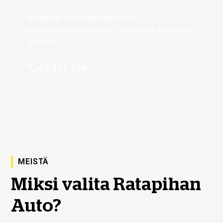
Hyödynnä 5 minuutin maksuton
asiantuntijakonsultaatio – soita nyt ja selvitetään
yhdessä!
05 217 800
MEISTÄ
Miksi valita Ratapihan
Auto?