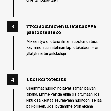
ohjeita noudattaen.
3
Työn sopiminen ja läpinäkyvä
päätöksenteko
Mikään työ ei etene ilman suostumustasi.
Käymme suunnitelman läpi etukäteen – ei
yllätyksiä tai piilokuluja.
4
Huollon toteutus
Useimmat huollot hoituvat saman päivän
aikana. Emme vaihda ehjiä osia turhaan, jos
joku osa kestää seuraavaan huoltoon, se jää
paikoilleen. Jos löydämme työn aikana