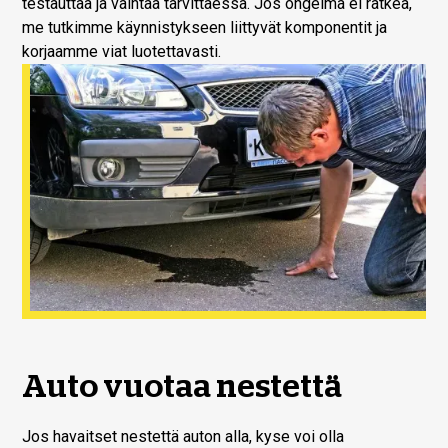
testauttaa ja vaihtaa tarvittaessa. Jos ongelma ei ratkea,
me tutkimme käynnistykseen liittyvät komponentit ja
korjaamme viat luotettavasti.
Auto vuotaa nestettä
Jos havaitset nestettä auton alla, kyse voi olla