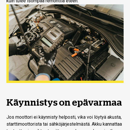
kuin tulee isompaa remonttia eteen.
Käynnistys on epävarmaa
Jos moottori ei käynnisty helposti, vika voi löytyä akusta,
starttimoottorista tai sähköjärjestelmästä. Akku kannattaa