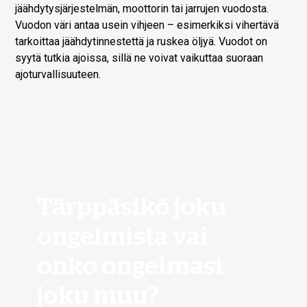
jäähdytysjärjestelmän, moottorin tai jarrujen vuodosta.
Vuodon väri antaa usein vihjeen – esimerkiksi vihertävä
tarkoittaa jäähdytinnestettä ja ruskea öljyä. Vuodot on
syytä tutkia ajoissa, sillä ne voivat vaikuttaa suoraan
ajoturvallisuuteen.
Tärppäsikö joku
ongelmista vai
onko ongelmasi
joku muu?