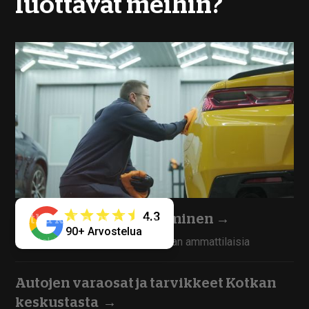
luottavat meihin?
4.3
Pitkä kokemus ja osaaminen
→
90+ Arvostelua
Työntekijämme ovat kokoneita alan ammattilaisia
Autojen varaosat ja tarvikkeet Kotkan
keskustasta
→