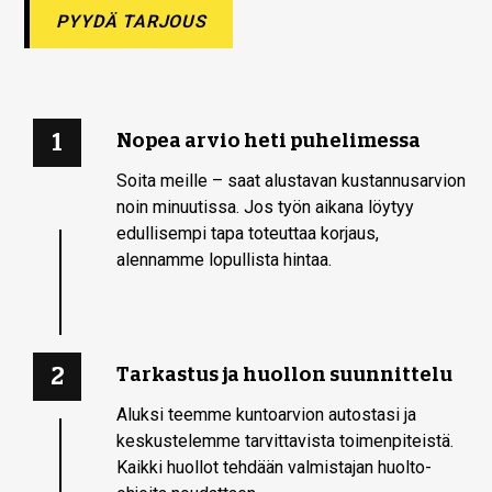
PYYDÄ TARJOUS
1
Nopea arvio heti puhelimessa
Soita meille – saat alustavan kustannusarvion
noin minuutissa. Jos työn aikana löytyy
edullisempi tapa toteuttaa korjaus,
alennamme lopullista hintaa.
2
Tarkastus ja huollon suunnittelu
Aluksi teemme kuntoarvion autostasi ja
keskustelemme tarvittavista toimenpiteistä.
Kaikki huollot tehdään valmistajan huolto-