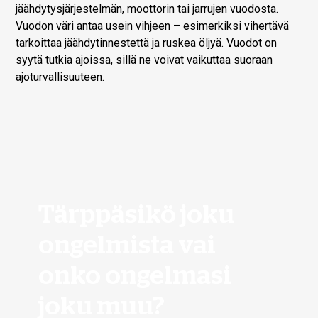
jäähdytysjärjestelmän, moottorin tai jarrujen vuodosta.
Vuodon väri antaa usein vihjeen – esimerkiksi vihertävä
tarkoittaa jäähdytinnestettä ja ruskea öljyä. Vuodot on
syytä tutkia ajoissa, sillä ne voivat vaikuttaa suoraan
ajoturvallisuuteen.
Tärppäsikö joku
ongelmista vai
onko ongelmasi
joku muu?