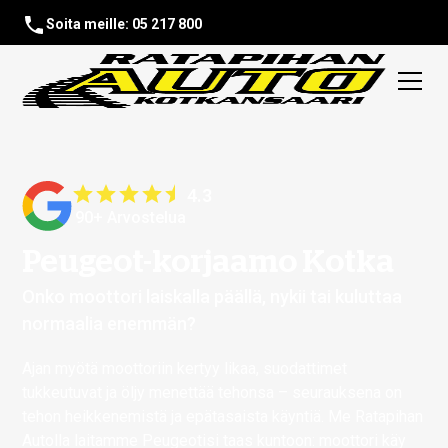
Soita meille: 05 217 800
4.3
90+ Arvostelua
Peugeot-korjaamo Kotka
Onko moottori laiskalla päällä, nykii tai kuluttaa
normaalia enemmän?
Ajan myötä moottoriin kertyy likaa, suodattimet
tukkeutuvat ja öljy menettää tehonsa – seurauksena on
tehon heikkenemistä ja epätasaista käyntiä. Me Ratapihan
Autolla laitamme Peugeotisi taas kuntoon: moottori käy