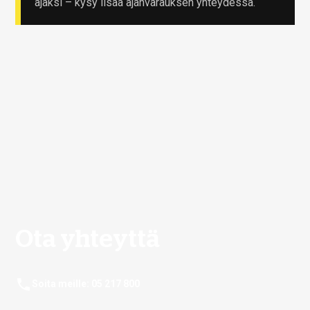
ajaksi – kysy lisää ajanvarauksen yhteydessä.
Ota yhteyttä
Soita meille: 05 217 800