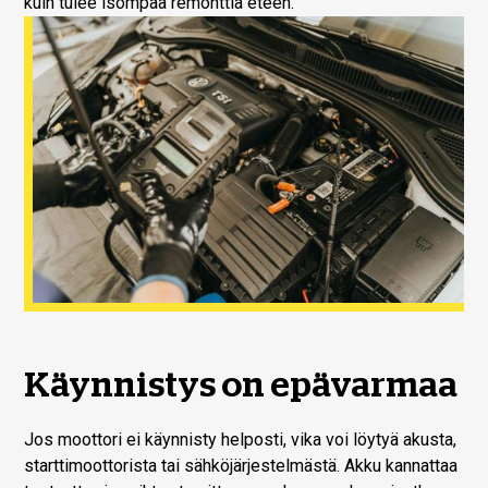
kuin tulee isompaa remonttia eteen.
Käynnistys on epävarmaa
Jos moottori ei käynnisty helposti, vika voi löytyä akusta,
starttimoottorista tai sähköjärjestelmästä. Akku kannattaa