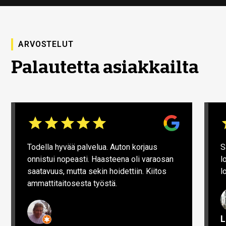
ARVOSTELUT
Palautetta asiakkailta
Todella hyvää palvelua. Auton korjaus
S
onnistui nopeasti. Haasteena oli varaosan
l
saatavuus, mutta sekin hoidettiin. Kiitos
l
ammattitaitosesta työstä.
L