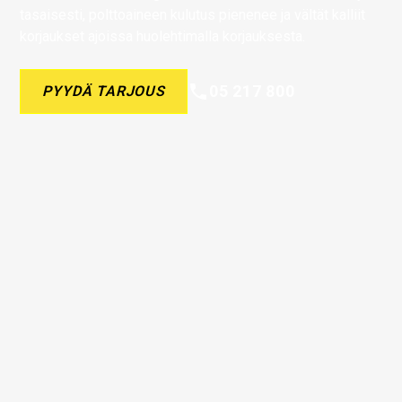
tasaisesti, polttoaineen kulutus pienenee ja vältät kalliit
korjaukset ajoissa huolehtimalla korjauksesta.
05 217 800
PYYDÄ TARJOUS