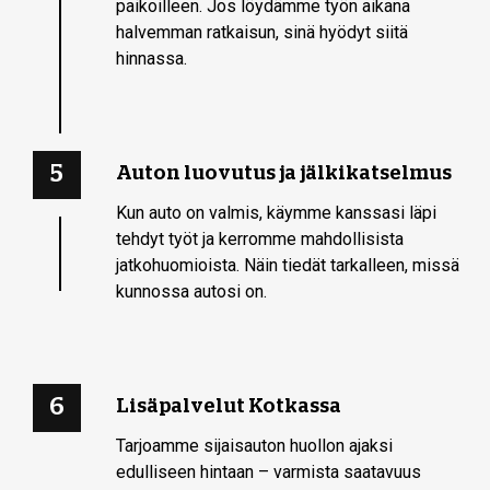
paikoilleen. Jos löydämme työn aikana
halvemman ratkaisun, sinä hyödyt siitä
hinnassa.
5
Auton luovutus ja jälkikatselmus
Kun auto on valmis, käymme kanssasi läpi
tehdyt työt ja kerromme mahdollisista
jatkohuomioista. Näin tiedät tarkalleen, missä
kunnossa autosi on.
6
Lisäpalvelut Kotkassa
Tarjoamme sijaisauton huollon ajaksi
edulliseen hintaan – varmista saatavuus