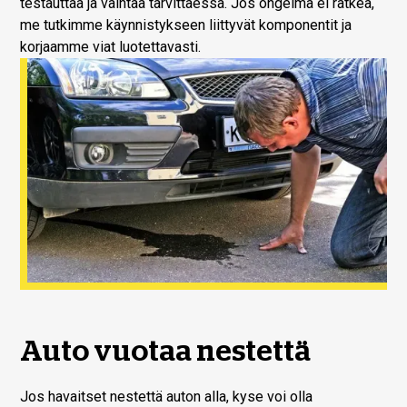
testauttaa ja vaihtaa tarvittaessa. Jos ongelma ei ratkea,
me tutkimme käynnistykseen liittyvät komponentit ja
korjaamme viat luotettavasti.
Auto vuotaa nestettä
Jos havaitset nestettä auton alla, kyse voi olla