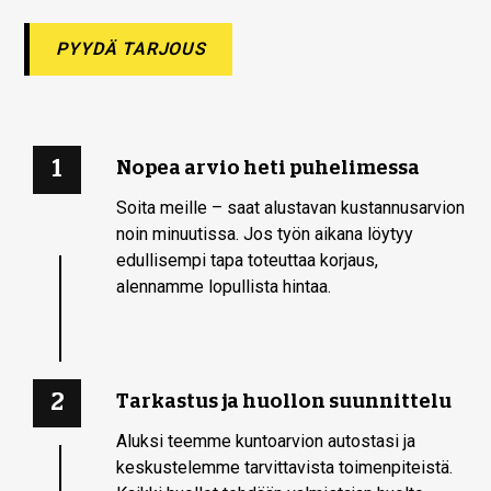
PYYDÄ TARJOUS
1
Nopea arvio heti puhelimessa
Soita meille – saat alustavan kustannusarvion
noin minuutissa. Jos työn aikana löytyy
edullisempi tapa toteuttaa korjaus,
alennamme lopullista hintaa.
2
Tarkastus ja huollon suunnittelu
Aluksi teemme kuntoarvion autostasi ja
keskustelemme tarvittavista toimenpiteistä.