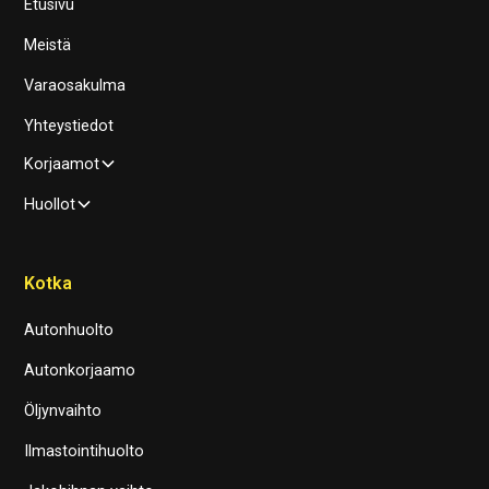
Etusivu
Meistä
Varaosakulma
Yhteystiedot
Korjaamot
Huollot
Kotka
Autonhuolto
Autonkorjaamo
Öljynvaihto
Ilmastointihuolto