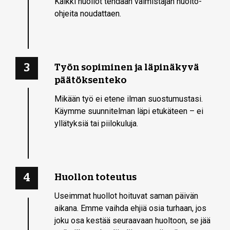
Kaikki huollot tehdään valmistajan huolto-
ohjeita noudattaen.
3
Työn sopiminen ja läpinäkyvä
päätöksenteko
Mikään työ ei etene ilman suostumustasi.
Käymme suunnitelman läpi etukäteen – ei
yllätyksiä tai piilokuluja.
4
Huollon toteutus
Useimmat huollot hoituvat saman päivän
aikana. Emme vaihda ehjiä osia turhaan, jos
joku osa kestää seuraavaan huoltoon, se jää