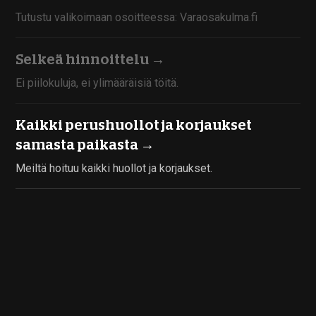
Tutustu valikoimaan osoitteessa: Varaosakulma.fi
Selkeä hinnoittelu →
Ei piilokuluja, ei ylimääräisiä töitä.
Kaikki perushuollot ja korjaukset
samasta paikasta →
Meiltä hoituu kaikki huollot ja korjaukset.