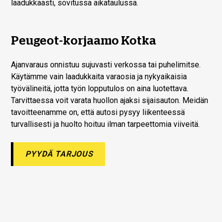
laadukkaasti, sovitussa aikataulussa.
Peugeot-korjaamo Kotka
Ajanvaraus onnistuu sujuvasti verkossa tai puhelimitse.
Käytämme vain laadukkaita varaosia ja nykyaikaisia
työvälineitä, jotta työn lopputulos on aina luotettava.
Tarvittaessa voit varata huollon ajaksi sijaisauton. Meidän
tavoitteenamme on, että autosi pysyy liikenteessä
turvallisesti ja huolto hoituu ilman tarpeettomia viiveitä.
PYYDÄ TARJOUS