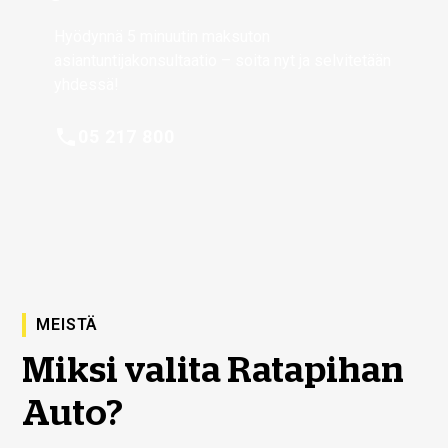
Hyödynnä 5 minuutin maksuton
asiantuntijakonsultaatio – soita nyt ja selvitetään
yhdessä!
05 217 800
MEISTÄ
Miksi valita Ratapihan
Auto?