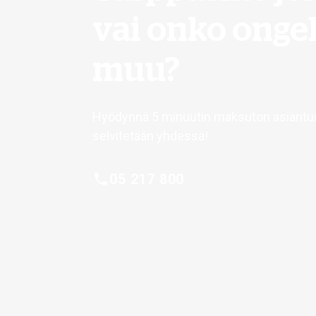
vai onko onge
muu?
Hyödynnä 5 minuutin maksuton asiantunti
selvitetään yhdessä!
05 217 800