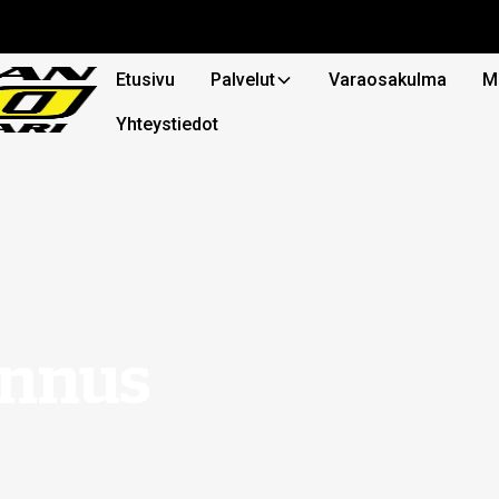
Etusivu
Palvelut
Varaosakulma
M
Yhteystiedot
ennus