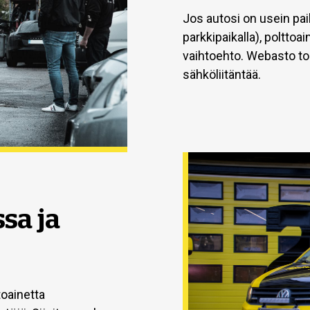
Jos autosi on usein paik
parkkipaikalla), poltto
vaihtoehto. Webasto toim
sähköliitäntää.
sa ja
oainetta