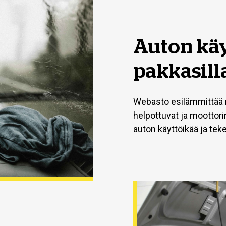
Auton käy
pakkasill
Webasto esilämmittää m
helpottuvat ja moottor
auton käyttöikää ja te