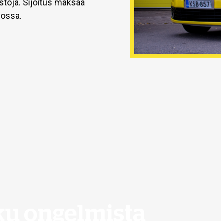
töjä. Sijoitus maksaa
dossa.
ku ongelmista