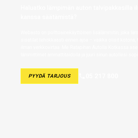
Haluatko lämpimän auton talvipakkasilla i
kanssa säätämistä?
Webasto on polttoainekäyttöinen lisälämmitin, joka läm
sisätilat tehokkaasti ennen ajoa – vaikka olisit kotona, 
ilman verkkovirtaa. Me Ratapihan Autolla Kotkassa 
lämmittimet ammattitaidolla ja juuri sinun autollesi sop
05 217 800
PYYDÄ TARJOUS