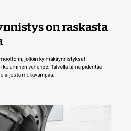
nnistys on raskasta
a
oottorin, jolloin kylmäkäynnistykset
in kuluminen vähenee. Talvella tämä pidentää
kee arjesta mukavampaa.