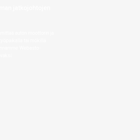
lman jatkojohtojen
mittää auton moottorin ja
työpaikalla tai mökillä
asennamme Webasto-
ivaksi.