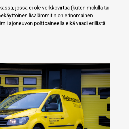
assa, jossa ei ole verkkovirtaa (kuten mökillä tai
ainekäyttöinen lisälämmitin on erinomainen
ii ajoneuvon polttoaineella eikä vaadi erillistä