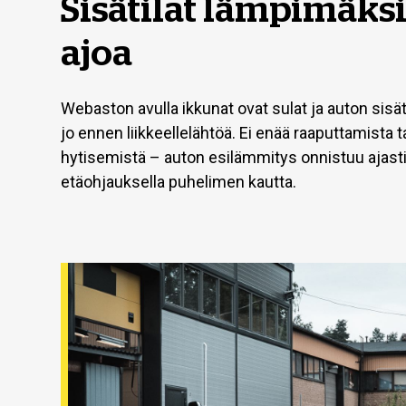
Sisätilat lämpimäks
ajoa
Webaston avulla ikkunat ovat sulat ja auton sisä
jo ennen liikkeellelähtöä. Ei enää raaputtamista 
hytisemistä – auton esilämmitys onnistuu ajasti
etäohjauksella puhelimen kautta.