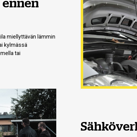
i ennen
tila miellyttävän lämmin
tai kylmässä
mella tai
Sähköver