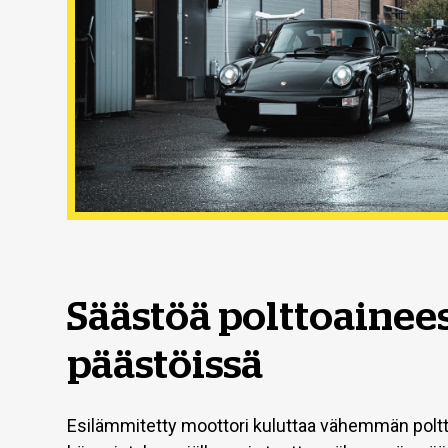
Säästöä polttoainees
päästöissä
Esilämmitetty moottori kuluttaa vähemmän poltt