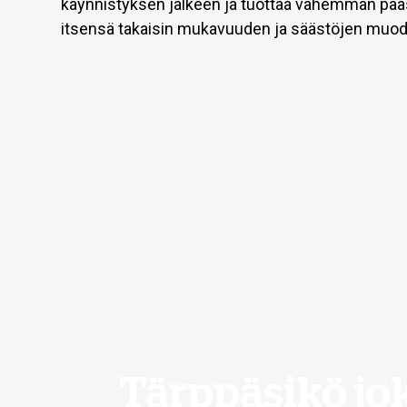
käynnistyksen jälkeen ja tuottaa vähemmän pääs
itsensä takaisin mukavuuden ja säästöjen muo
Tärppäsikö jo