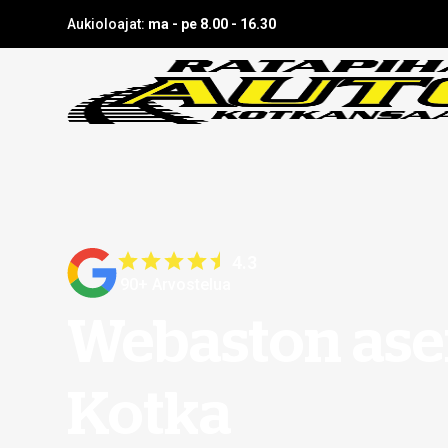
Aukioloajat:
ma - pe 8.00 - 16.30
4.3
90+ Arvostelua
Webaston as
Kotka