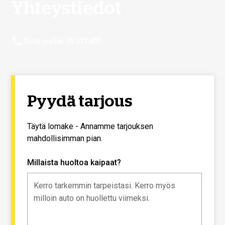
Yhteystiedot
Soita meille: 05 217 800
Pyydä tarjous
Täytä lomake - Annamme tarjouksen
mahdollisimman pian.
Millaista huoltoa kaipaat?