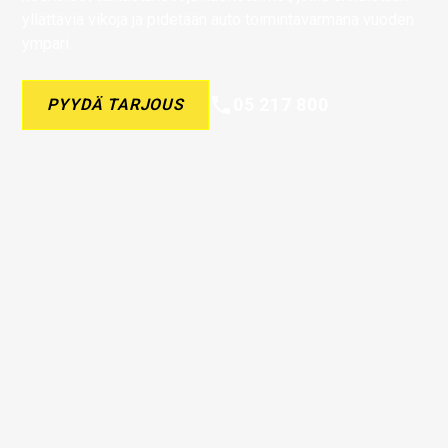
yllättäviä vikoja ja pidetään auto toimintavarmana vuoden
ympäri.
05 217 800
PYYDÄ TARJOUS