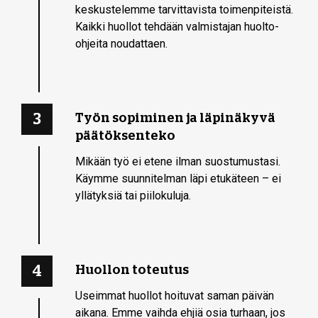
keskustelemme tarvittavista toimenpiteistä.
Kaikki huollot tehdään valmistajan huolto-
ohjeita noudattaen.
3
Työn sopiminen ja läpinäkyvä
päätöksenteko
Mikään työ ei etene ilman suostumustasi.
Käymme suunnitelman läpi etukäteen – ei
yllätyksiä tai piilokuluja.
4
Huollon toteutus
Useimmat huollot hoituvat saman päivän
aikana. Emme vaihda ehjiä osia turhaan, jos