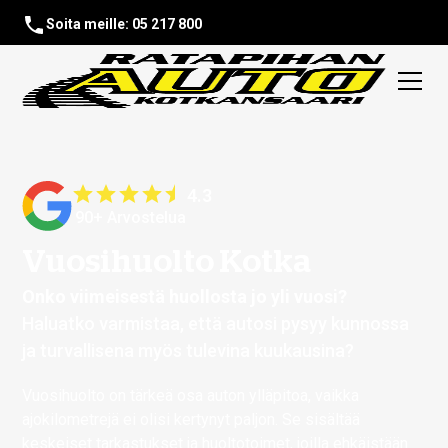
Soita meille: 05 217 800
4.3
90+ Arvostelua
Vuosihuolto Kotka
Onko viimeisestä huollosta jo yli vuosi?
Haluatko varmistaa, että autosi pysyy kunnossa
ja turvallisena myös tulevina kuukausina?
Vuosihuolto on tärkeä osa auton ylläpitoa, vaikka
ajokilometrejä ei olisi kertynyt paljon. Se sisältää
keskeiset tarkastukset ja huoltotoimet, joilla ehkäistään