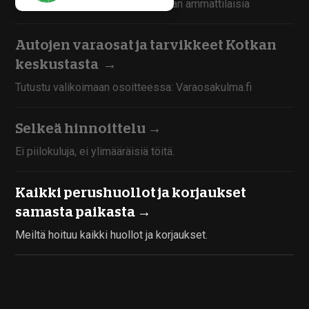
Työntekijämme ovat kokoneita alan ammattilaisia
Autojen varaosat ja tarvikkeet Kotkan
keskustasta
→
Tutustu valikoimaan osoitteessa: Varaosakulma.fi
Selkeä hinnoittelu →
Ei piilokuluja, ei ylimääräisiä töitä.
Kaikki perushuollot ja korjaukset
samasta paikasta →
Meiltä hoituu kaikki huollot ja korjaukset.