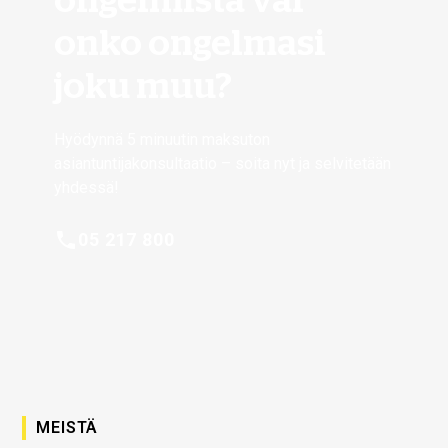
onko ongelmasi
joku muu?
Hyödynnä 5 minuutin maksuton
asiantuntijakonsultaatio – soita nyt ja selvitetään
yhdessä!
05 217 800
MEISTÄ