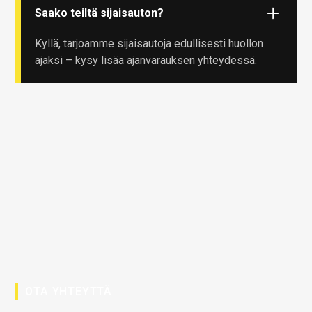
Saako teiltä sijaisauton?
Kyllä, tarjoamme sijaisautoja edullisesti huollon
ajaksi – kysy lisää ajanvarauksen yhteydessä.
OTA YHTEYTTÄ