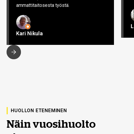
ammattitaitosesta työstä.
L
Kari Nikula
HUOLLON ETENEMINEN
Näin vuosihuolto