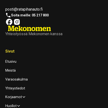
posti@ratapihanauto.fi
Soita meille: 05 217 800
Yhteistyössä Mekonomen kanssa
Sivut
Etusivu
Meistä
Varaosakulma
Yhteystiedot
Korjaamot
Huollot