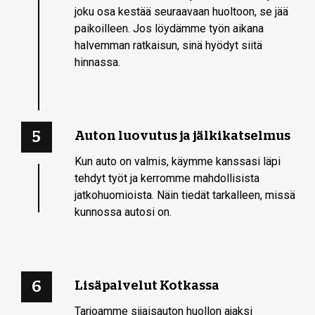
joku osa kestää seuraavaan huoltoon, se jää
paikoilleen. Jos löydämme työn aikana
halvemman ratkaisun, sinä hyödyt siitä
hinnassa.
5
Auton luovutus ja jälkikatselmus
Kun auto on valmis, käymme kanssasi läpi
tehdyt työt ja kerromme mahdollisista
jatkohuomioista. Näin tiedät tarkalleen, missä
kunnossa autosi on.
6
Lisäpalvelut Kotkassa
Tarjoamme sijaisauton huollon ajaksi