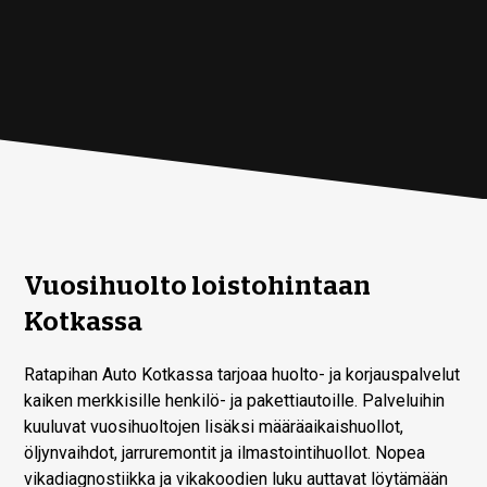
Vuosihuolto loistohintaan
Kotkassa
Ratapihan Auto Kotkassa tarjoaa huolto- ja korjauspalvelut
kaiken merkkisille henkilö- ja pakettiautoille. Palveluihin
kuuluvat vuosihuoltojen lisäksi määräaikaishuollot,
öljynvaihdot, jarruremontit ja ilmastointihuollot. Nopea
vikadiagnostiikka ja vikakoodien luku auttavat löytämään