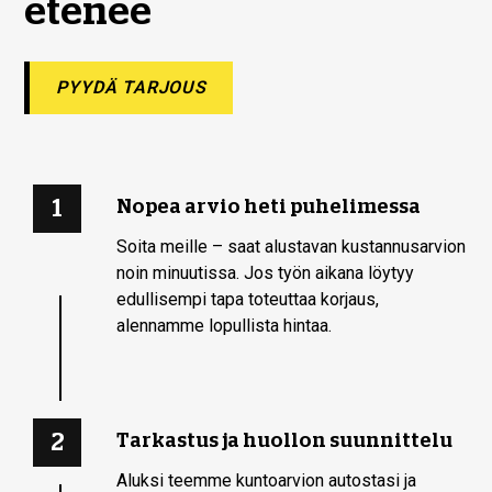
etenee
PYYDÄ TARJOUS
1
Nopea arvio heti puhelimessa
Soita meille – saat alustavan kustannusarvion
noin minuutissa. Jos työn aikana löytyy
edullisempi tapa toteuttaa korjaus,
alennamme lopullista hintaa.
2
Tarkastus ja huollon suunnittelu
Aluksi teemme kuntoarvion autostasi ja