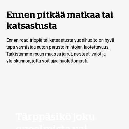
Ennen pitkää matkaa tai
katsastusta
Ennen road trippiä tai katsastusta vuosihuolto on hyvä
tapa varmistaa auton perustoimintojen luotettavuus.
Tarkistamme muun muassa jarrut, nesteet, valot ja
yleiskunnon, jotta voit ajaa huolettomasti.
Tärppäsikö joku
ongelmista vai