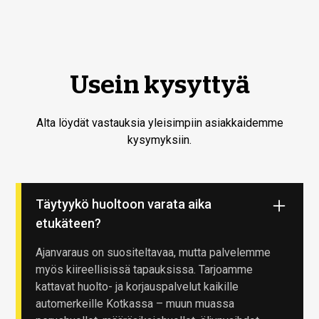
Usein kysyttyä
Alta löydät vastauksia yleisimpiin asiakkaidemme
kysymyksiin.
Täytyykö huoltoon varata aika
etukäteen?
Ajanvaraus on suositeltavaa, mutta palvelemme
myös kiireellisissä tapauksissa. Tarjoamme
kattavat huolto- ja korjauspalvelut kaikille
automerkeille Kotkassa – muun muassa