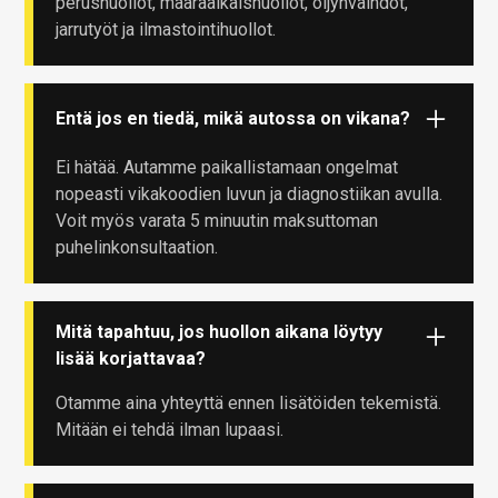
perushuollot, määräaikaishuollot, öljynvaihdot,
jarrutyöt ja ilmastointihuollot.
Entä jos en tiedä, mikä autossa on vikana?
Ei hätää. Autamme paikallistamaan ongelmat
nopeasti vikakoodien luvun ja diagnostiikan avulla.
Voit myös varata 5 minuutin maksuttoman
puhelinkonsultaation.
Mitä tapahtuu, jos huollon aikana löytyy
lisää korjattavaa?
Otamme aina yhteyttä ennen lisätöiden tekemistä.
Mitään ei tehdä ilman lupaasi.