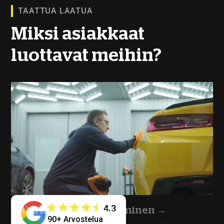
TAATTUA LAATUA
Miksi asiakkaat
luottavat meihin?
4.3
Pitkä kokemus ja osaaminen
→
90+ Arvostelua