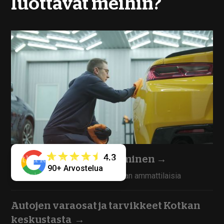
luottavat meihin?
4.3
Pitkä kokemus ja osaaminen
→
90+ Arvostelua
Työntekijämme ovat kokoneita alan ammattilaisia
Autojen varaosat ja tarvikkeet Kotkan
keskustasta
→