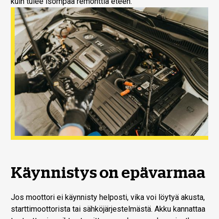
kuin tulee isompaa remonttia eteen.
Käynnistys on epävarmaa
Jos moottori ei käynnisty helposti, vika voi löytyä akusta,
starttimoottorista tai sähköjärjestelmästä. Akku kannattaa