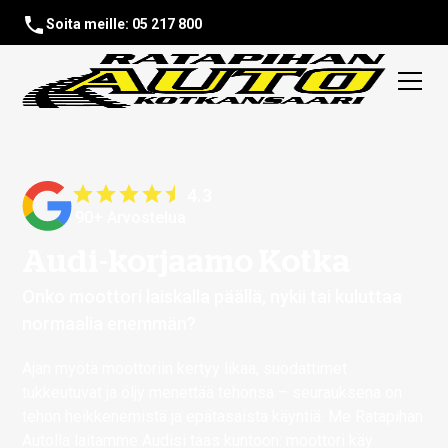
Soita meille: 05 217 800
4.3
90+ Arvostelua
Audi-korjaamo Kotka
Onko moottori laiskalla päällä, nykii tai kuluttaa
normaalia enemmän?
Ajan myötä moottoriin kertyy likaa, suodattimet
tukkeutuvat ja öljy menettää tehonsa – seurauksena on
tehon heikkenemistä ja epätasaista käyntiä. Me Ratapihan
Autolla laitamme Audisi taas kuntoon: moottori käy