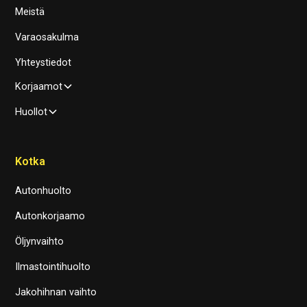
Meistä
Varaosakulma
Yhteystiedot
Korjaamot
Huollot
Kotka
Autonhuolto
Autonkorjaamo
Öljynvaihto
Ilmastointihuolto
Jakohihnan vaihto