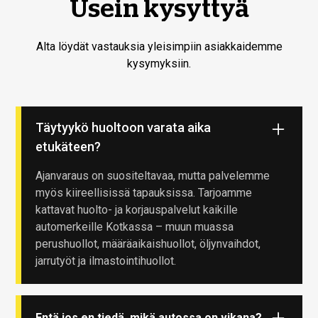
Usein kysyttyä
Alta löydät vastauksia yleisimpiin asiakkaidemme
kysymyksiin.
Täytyykö huoltoon varata aika
etukäteen?
Ajanvaraus on suositeltavaa, mutta palvelemme
myös kiireellisissä tapauksissa. Tarjoamme
kattavat huolto- ja korjauspalvelut kaikille
automerkeille Kotkassa – muun muassa
perushuollot, määräaikaishuollot, öljynvaihdot,
jarrutyöt ja ilmastointihuollot.
Entä jos en tiedä, mikä autossa on vikana?