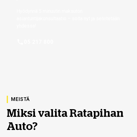
Hyödynnä 5 minuutin maksuton
asiantuntijakonsultaatio – soita nyt ja selvitetään
yhdessä!
05 217 800
MEISTÄ
Miksi valita Ratapihan
Auto?