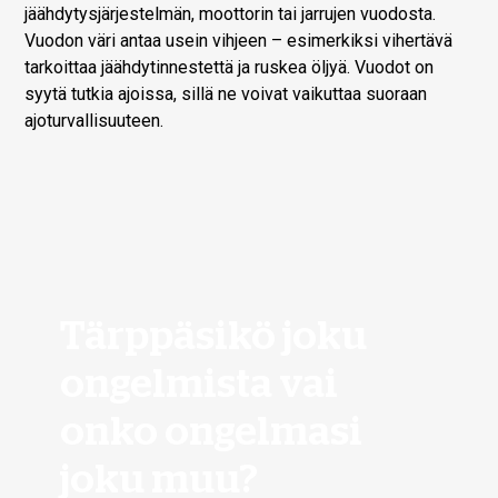
jäähdytysjärjestelmän, moottorin tai jarrujen vuodosta.
Vuodon väri antaa usein vihjeen – esimerkiksi vihertävä
tarkoittaa jäähdytinnestettä ja ruskea öljyä. Vuodot on
syytä tutkia ajoissa, sillä ne voivat vaikuttaa suoraan
ajoturvallisuuteen.
Tärppäsikö joku
ongelmista vai
onko ongelmasi
joku muu?