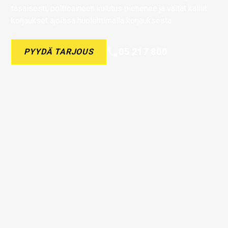
tasaisesti, polttoaineen kulutus pienenee ja vältät kalliit
korjaukset ajoissa huolehtimalla korjauksesta.
05 217 800
PYYDÄ TARJOUS