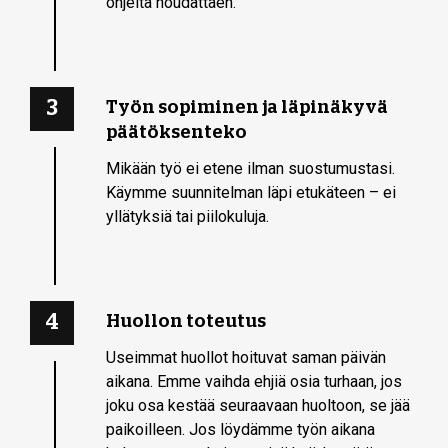
ohjeita noudattaen.
3
Työn sopiminen ja läpinäkyvä
päätöksenteko
Mikään työ ei etene ilman suostumustasi.
Käymme suunnitelman läpi etukäteen – ei
yllätyksiä tai piilokuluja.
4
Huollon toteutus
Useimmat huollot hoituvat saman päivän
aikana. Emme vaihda ehjiä osia turhaan, jos
joku osa kestää seuraavaan huoltoon, se jää
paikoilleen. Jos löydämme työn aikana