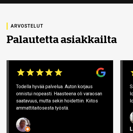
ARVOSTELUT
Palautetta asiakkailta
Todella hyvää palvelua. Auton korjaus
S
onnistui nopeasti. Haasteena oli varaosan
l
saatavuus, mutta sekin hoidettiin. Kiitos
l
ammattitaitosesta työstä.
L