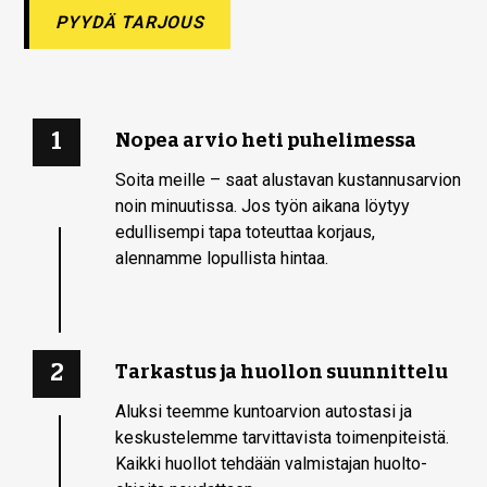
PYYDÄ TARJOUS
1
Nopea arvio heti puhelimessa
Soita meille – saat alustavan kustannusarvion
noin minuutissa. Jos työn aikana löytyy
edullisempi tapa toteuttaa korjaus,
alennamme lopullista hintaa.
2
Tarkastus ja huollon suunnittelu
Aluksi teemme kuntoarvion autostasi ja
keskustelemme tarvittavista toimenpiteistä.
Kaikki huollot tehdään valmistajan huolto-