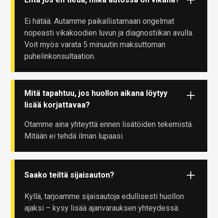
Ei hätää. Autamme paikallistamaan ongelmat
nopeasti vikakoodien luvun ja diagnostiikan avulla.
Voit myös varata 5 minuutin maksuttoman
puhelinkonsultaation.
Mitä tapahtuu, jos huollon aikana löytyy
lisää korjattavaa?
Otamme aina yhteyttä ennen lisätöiden tekemistä.
Mitään ei tehdä ilman lupaasi.
Saako teiltä sijaisauton?
Kyllä, tarjoamme sijaisautoja edullisesti huollon
ajaksi – kysy lisää ajanvarauksen yhteydessä.