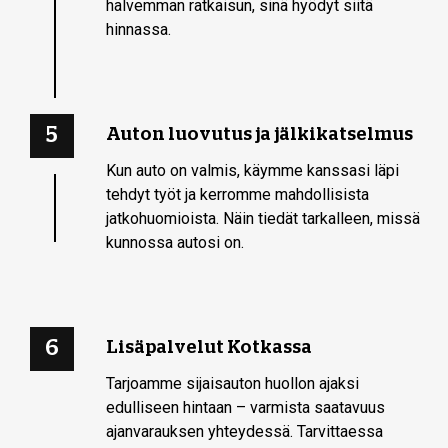
halvemman ratkaisun, sinä hyödyt siitä
hinnassa.
5
Auton luovutus ja jälkikatselmus
Kun auto on valmis, käymme kanssasi läpi
tehdyt työt ja kerromme mahdollisista
jatkohuomioista. Näin tiedät tarkalleen, missä
kunnossa autosi on.
6
Lisäpalvelut Kotkassa
Tarjoamme sijaisauton huollon ajaksi
edulliseen hintaan – varmista saatavuus
ajanvarauksen yhteydessä. Tarvittaessa