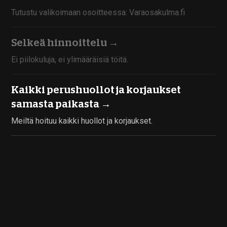
Tutustu valikoimaan osoitteessa: Varaosakulma.fi
Selkeä hinnoittelu →
Ei piilokuluja, ei ylimääräisiä töitä.
Kaikki perushuollot ja korjaukset
samasta paikasta →
Meiltä hoituu kaikki huollot ja korjaukset.