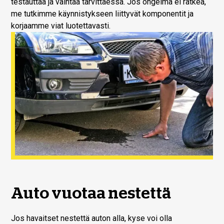
testauttaa ja vaihtaa tarvittaessa. Jos ongelma ei ratkea,
me tutkimme käynnistykseen liittyvät komponentit ja
korjaamme viat luotettavasti.
Auto vuotaa nestettä
Jos havaitset nestettä auton alla, kyse voi olla