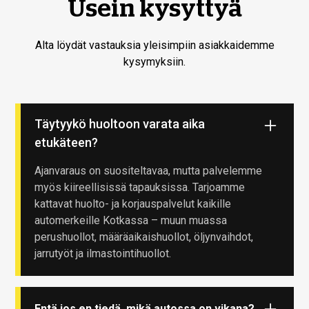
Usein kysyttyä
Alta löydät vastauksia yleisimpiin asiakkaidemme
kysymyksiin.
Täytyykö huoltoon varata aika
etukäteen?
Ajanvaraus on suositeltavaa, mutta palvelemme
myös kiireellisissä tapauksissa. Tarjoamme
kattavat huolto- ja korjauspalvelut kaikille
automerkeille Kotkassa – muun muassa
perushuollot, määräaikaishuollot, öljynvaihdot,
jarrutyöt ja ilmastointihuollot.
Entä jos en tiedä, mikä autossa on vikana?