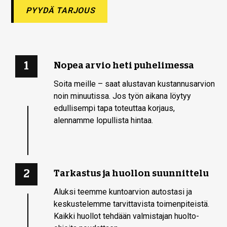
PYYDÄ TARJOUS
1
Nopea arvio heti puhelimessa
Soita meille – saat alustavan kustannusarvion
noin minuutissa. Jos työn aikana löytyy
edullisempi tapa toteuttaa korjaus,
alennamme lopullista hintaa.
2
Tarkastus ja huollon suunnittelu
Aluksi teemme kuntoarvion autostasi ja
keskustelemme tarvittavista toimenpiteistä.
Kaikki huollot tehdään valmistajan huolto-