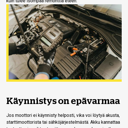
kuin tulee isompaa remonttia eteen.
Käynnistys on epävarmaa
Jos moottori ei käynnisty helposti, vika voi löytyä akusta,
starttimoottorista tai sähköjärjestelmästä. Akku kannattaa