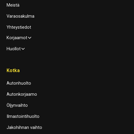
Meistä
Varaosakulma
Yhteystiedot
Korjaamot
Huollot
Kotka
Autonhuolto
Autonkorjaamo
Öljynvaihto
Ilmastointihuolto
Jakohihnan vaihto