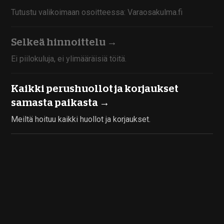
Tutustu valikoimaan osoitteessa: Varaosakulma.fi
Selkeä hinnoittelu →
Ei piilokuluja, ei ylimääräisiä töitä.
Kaikki perushuollot ja korjaukset
samasta paikasta →
Meiltä hoituu kaikki huollot ja korjaukset.