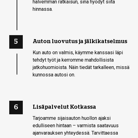
halvemman ratkaisun, sinä hyödyt siitä
hinnassa.
5
Auton luovutus ja jälkikatselmus
Kun auto on valmis, käymme kanssasi läpi
tehdyt työt ja kerromme mahdollisista
jatkohuomioista. Näin tiedät tarkalleen, missä
kunnossa autosi on.
6
Lisäpalvelut Kotkassa
Tarjoamme sijaisauton huollon ajaksi
edulliseen hintaan – varmista saatavuus
ajanvarauksen yhteydessä. Tarvittaessa