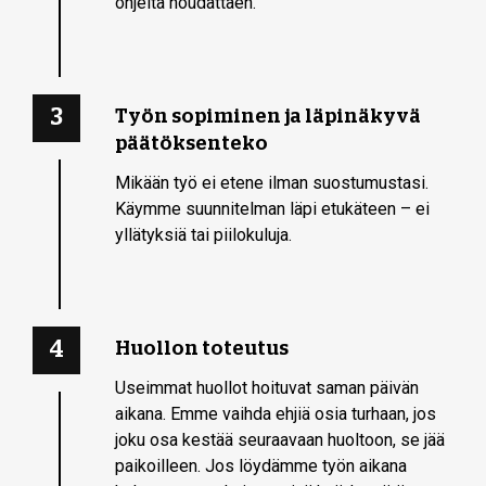
ohjeita noudattaen.
3
Työn sopiminen ja läpinäkyvä
päätöksenteko
Mikään työ ei etene ilman suostumustasi.
Käymme suunnitelman läpi etukäteen – ei
yllätyksiä tai piilokuluja.
4
Huollon toteutus
Useimmat huollot hoituvat saman päivän
aikana. Emme vaihda ehjiä osia turhaan, jos
joku osa kestää seuraavaan huoltoon, se jää
paikoilleen. Jos löydämme työn aikana