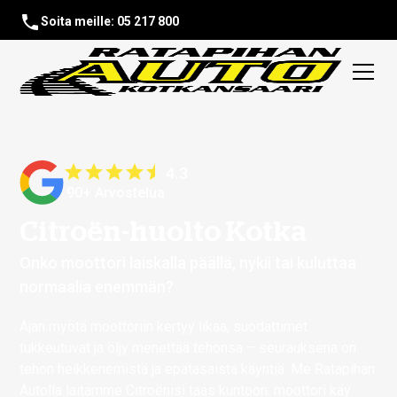
Soita meille: 05 217 800
4.3
90+ Arvostelua
Citroën-huolto Kotka
Onko moottori laiskalla päällä, nykii tai kuluttaa
normaalia enemmän?
Ajan myötä moottoriin kertyy likaa, suodattimet
tukkeutuvat ja öljy menettää tehonsa – seurauksena on
tehon heikkenemistä ja epätasaista käyntiä. Me Ratapihan
Autolla laitamme Citroënisi taas kuntoon: moottori käy