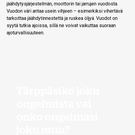
jäähdytysjärjestelmän, moottorin tai jarrujen vuodosta.
Vuodon väri antaa usein vihjeen – esimerkiksi vihertävä
tarkoittaa jäähdytinnestettä ja ruskea öljyä. Vuodot on
syytä tutkia ajoissa, sillä ne voivat vaikuttaa suoraan
ajoturvallisuuteen.
Tärppäsikö joku
ongelmista vai
onko ongelmasi
joku muu?