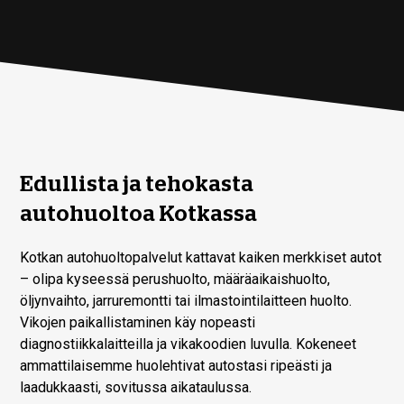
Edullista ja tehokasta
autohuoltoa Kotkassa
Kotkan autohuoltopalvelut kattavat kaiken merkkiset autot
– olipa kyseessä perushuolto, määräaikaishuolto,
öljynvaihto, jarruremontti tai ilmastointilaitteen huolto.
Vikojen paikallistaminen käy nopeasti
diagnostiikkalaitteilla ja vikakoodien luvulla. Kokeneet
ammattilaisemme huolehtivat autostasi ripeästi ja
laadukkaasti, sovitussa aikataulussa.