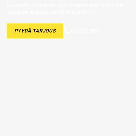
tasaisesti, polttoaineen kulutus pienenee ja vältät kalliit
korjaukset ajoissa huolehtimalla huollosta.
05 217 800
PYYDÄ TARJOUS