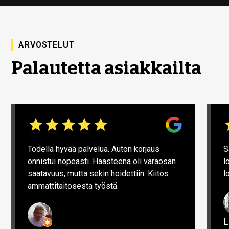
ARVOSTELUT
Palautetta asiakkailta
Todella hyvää palvelua. Auton korjaus
S
onnistui nopeasti. Haasteena oli varaosan
l
saatavuus, mutta sekin hoidettiin. Kiitos
l
ammattitaitosesta työstä.
L