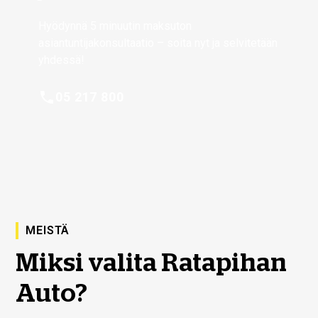
Hyödynnä 5 minuutin maksuton
asiantuntijakonsultaatio – soita nyt ja selvitetään
yhdessä!
05 217 800
MEISTÄ
Miksi valita Ratapihan
Auto?