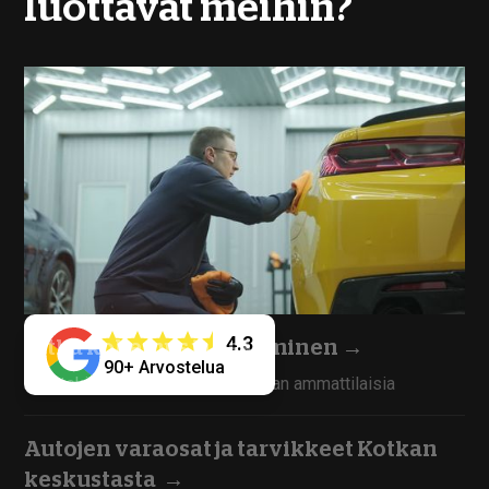
luottavat meihin?
4.3
Pitkä kokemus ja osaaminen
→
90+ Arvostelua
Työntekijämme ovat kokoneita alan ammattilaisia
Autojen varaosat ja tarvikkeet Kotkan
keskustasta
→