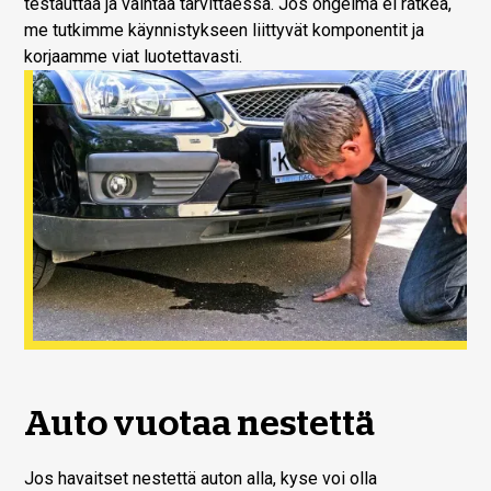
testauttaa ja vaihtaa tarvittaessa. Jos ongelma ei ratkea,
me tutkimme käynnistykseen liittyvät komponentit ja
korjaamme viat luotettavasti.
Auto vuotaa nestettä
Jos havaitset nestettä auton alla, kyse voi olla