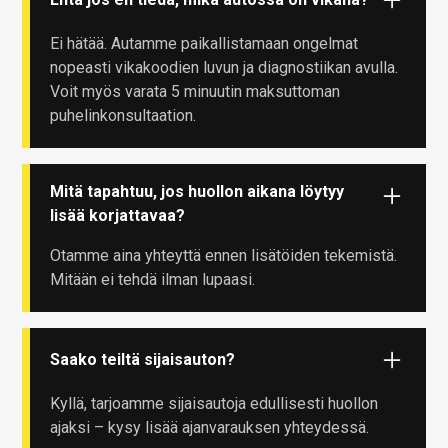
Ei hätää. Autamme paikallistamaan ongelmat
nopeasti vikakoodien luvun ja diagnostiikan avulla.
Voit myös varata 5 minuutin maksuttoman
puhelinkonsultaation.
Mitä tapahtuu, jos huollon aikana löytyy
lisää korjattavaa?
Otamme aina yhteyttä ennen lisätöiden tekemistä.
Mitään ei tehdä ilman lupaasi.
Saako teiltä sijaisauton?
Kyllä, tarjoamme sijaisautoja edullisesti huollon
ajaksi – kysy lisää ajanvarauksen yhteydessä.