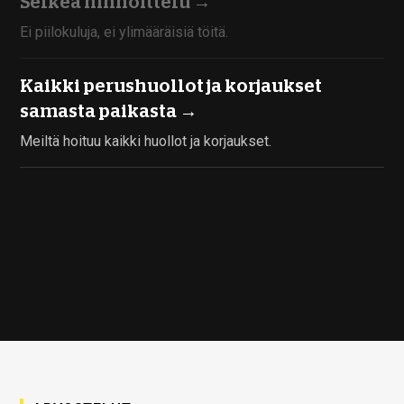
Selkeä hinnoittelu →
Ei piilokuluja, ei ylimääräisiä töitä.
Kaikki perushuollot ja korjaukset
samasta paikasta →
Meiltä hoituu kaikki huollot ja korjaukset.