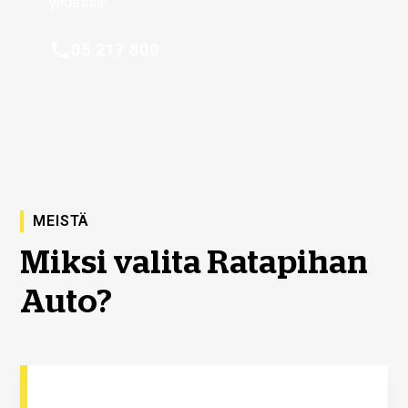
yhdessä!
05 217 800
MEISTÄ
Miksi valita Ratapihan
Auto?