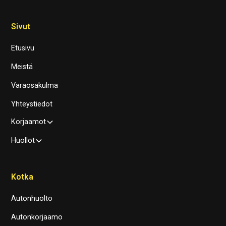
Sivut
Etusivu
Meistä
Varaosakulma
Yhteystiedot
Korjaamot
Huollot
Kotka
Autonhuolto
Autonkorjaamo