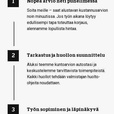
1
Nopea arvio heti puhelimessa
Soita meille – saat alustavan kustannusarvion
noin minuutissa. Jos työn aikana löytyy
edullisempi tapa toteuttaa korjaus,
alennamme lopullista hintaa.
2
Tarkastus ja huollon suunnittelu
Aluksi teemme kuntoarvion autostasi ja
keskustelemme tarvittavista toimenpiteistä.
Kaikki huollot tehdään valmistajan huolto-
ohjeita noudattaen.
3
Työn sopiminen ja läpinäkyvä