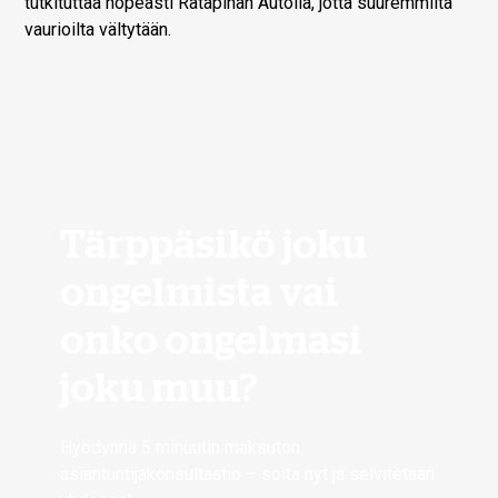
tutkituttaa nopeasti Ratapihan Autolla, jotta suuremmilta
vaurioilta vältytään.
Tärppäsikö joku
ongelmista vai
onko ongelmasi
joku muu?
Hyödynnä 5 minuutin maksuton
asiantuntijakonsultaatio – soita nyt ja selvitetään