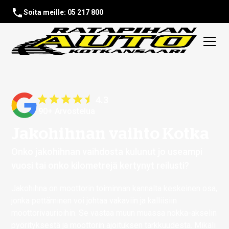
Soita meille: 05 217 800
4.3
90+ Arvostelua
Jakohihnan vaihto Kotka
Onko jakohihnan vaihdosta kulunut jo useampi
vuosi tai onko kilometrejä kertynyt reilusti?
Jakohihna on moottorin toiminnan kannalta keskeinen osa,
jonka pettäminen voi johtaa vakaviin ja kalliisiin
moottorivaurioihin. Se vastaa muun muassa nokka-akselin
pyörityksestä ja moottorin ajoituksen tarkkuudesta. Mikäli