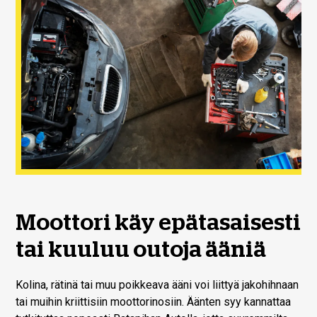
Moottori käy epätasaisesti
tai kuuluu outoja ääniä
Kolina, rätinä tai muu poikkeava ääni voi liittyä jakohihnaan
tai muihin kriittisiin moottorinosiin. Äänten syy kannattaa