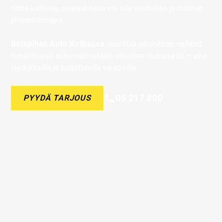
hihna katkeaa, seurauksena voi olla venttiilien ja männän
yhteentörmäys.
Ratapihan Auto Kotkassa
suorittaa jakohihnan vaihdot
huolellisesti autonvalmistajan ohjeiden mukaisesti – aina
laadukkailla ja luotettavilla varaosilla.
05 217 800
PYYDÄ TARJOUS