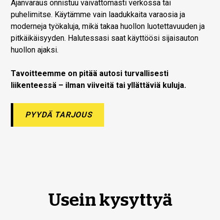
Ajanvaraus onnistuu vaivattomasti verkossa tai
puhelimitse. Käytämme vain laadukkaita varaosia ja
moderneja työkaluja, mikä takaa huollon luotettavuuden ja
pitkäikäisyyden. Halutessasi saat käyttöösi sijaisauton
huollon ajaksi.
Tavoitteemme on pitää autosi turvallisesti
liikenteessä – ilman viiveitä tai yllättäviä kuluja.
PYYDÄ TARJOUS
Usein kysyttyä