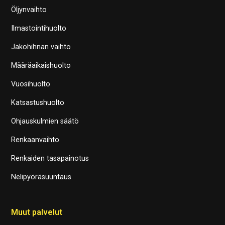
Öljynvaihto
Ilmastointihuolto
Jakohihnan vaihto
Määräaikaishuolto
Vuosihuolto
Katsastushuolto
Ohjauskulmien säätö
Renkaanvaihto
Renkaiden tasapainotus
Nelipyöräsuuntaus
Muut palvelut