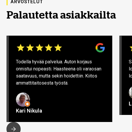
ARVOSTELUT
Palautetta asiakkailta
Todella hyvää palvelua. Auton korjaus
S
onnistui nopeasti. Haasteena oli varaosan
l
saatavuus, mutta sekin hoidettiin. Kiitos
l
ammattitaitosesta työstä.
L
Kari Nikula