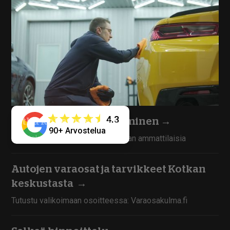
4.3
Pitkä kokemus ja osaaminen
→
90+ Arvostelua
Työntekijämme ovat kokoneita alan ammattilaisia
Autojen varaosat ja tarvikkeet Kotkan
keskustasta
→
Tutustu valikoimaan osoitteessa: Varaosakulma.fi